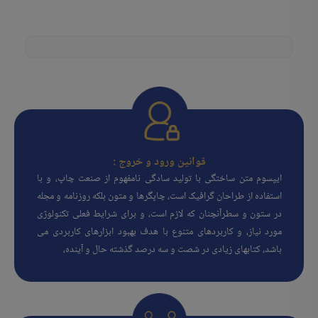
قوانین ورود و خروج :
ایپسوم متن ساختگی با تولید سادگی نامفهوم از صنعت چاپ، و با
استفاده از طراحان گرافیک است، چاپگرها و متون بلکه روزنامه و مجله
در ستون و سطرآنچنان که لازم است، و برای شرایط فعلی تکنولوژی
مورد نیاز، و کاربردهای متنوع با هدف بهبود ابزارهای کاربردی می
باشد، کتابهای زیادی در شصت و سه درصد گذشته حال و آینده،