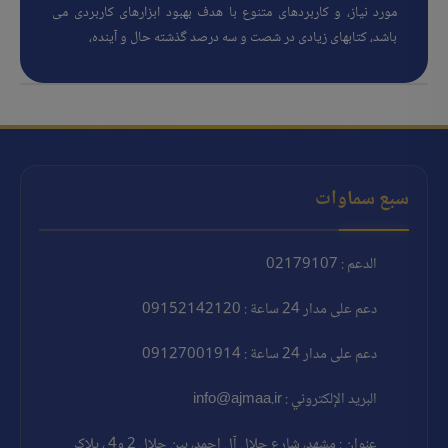
مورد نیاز، و کاربردهای متنوع با هدف بهبود ابزارهای کاربردی می
باشد، کتابهای زیادی در شصت و سه درصد گذشته حال و آینده،
سبع سماوات
الدعم : 02179107
دعم على مدار 24 ساعة : 09152142120
دعم على مدار 24 ساعة : 09127001914
البريد الإلكتروني : info@ajmaa.ir
عنوان : مشهد، شارع جلال آل احمد، بين جلال 2 و4 ، پلاک