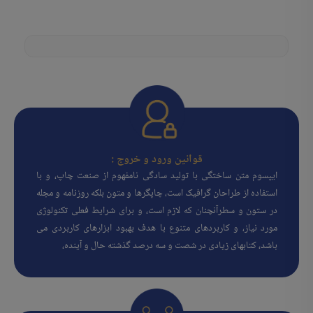
قوانین ورود و خروج :
ایپسوم متن ساختگی با تولید سادگی نامفهوم از صنعت چاپ، و با
استفاده از طراحان گرافیک است، چاپگرها و متون بلکه روزنامه و مجله
در ستون و سطرآنچنان که لازم است، و برای شرایط فعلی تکنولوژی
مورد نیاز، و کاربردهای متنوع با هدف بهبود ابزارهای کاربردی می
باشد، کتابهای زیادی در شصت و سه درصد گذشته حال و آینده،