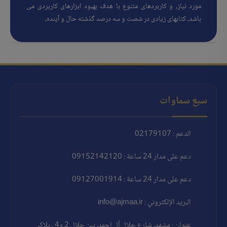
مورد نیاز، و کاربردهای متنوع با هدف بهبود ابزارهای کاربردی می
باشد، کتابهای زیادی در شصت و سه درصد گذشته حال و آینده،
سبع سماوات
الدعم : 02179107
دعم على مدار 24 ساعة : 09152142120
دعم على مدار 24 ساعة : 09127001914
البريد الإلكتروني : info@ajmaa.ir
عنوان : مشهد، شارع جلال آل احمد، بين جلال 2 و4 ، پلاک