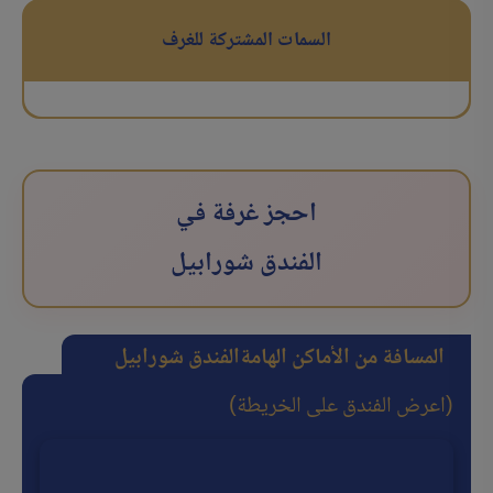
السمات المشتركة للغرف
احجز غرفة في
الفندق شورابیل
المسافة من الأماكن الهامة
الفندق شورابیل
(اعرض الفندق على الخريطة)