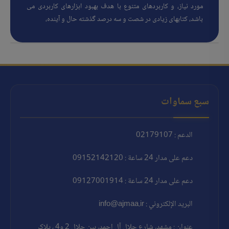
مورد نیاز، و کاربردهای متنوع با هدف بهبود ابزارهای کاربردی می
باشد، کتابهای زیادی در شصت و سه درصد گذشته حال و آینده،
سبع سماوات
الدعم : 02179107
دعم على مدار 24 ساعة : 09152142120
دعم على مدار 24 ساعة : 09127001914
البريد الإلكتروني : info@ajmaa.ir
عنوان : مشهد، شارع جلال آل احمد، بين جلال 2 و4 ، پلاک