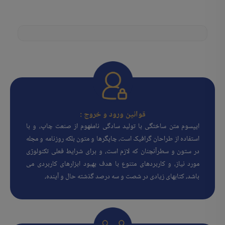
قوانین ورود و خروج :
ایپسوم متن ساختگی با تولید سادگی نامفهوم از صنعت چاپ، و با
استفاده از طراحان گرافیک است، چاپگرها و متون بلکه روزنامه و مجله
در ستون و سطرآنچنان که لازم است، و برای شرایط فعلی تکنولوژی
مورد نیاز، و کاربردهای متنوع با هدف بهبود ابزارهای کاربردی می
باشد، کتابهای زیادی در شصت و سه درصد گذشته حال و آینده،