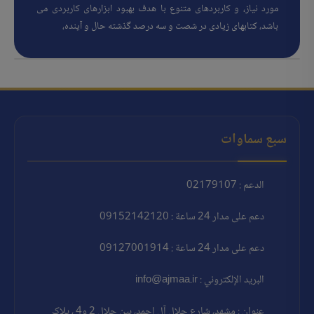
مورد نیاز، و کاربردهای متنوع با هدف بهبود ابزارهای کاربردی می
باشد، کتابهای زیادی در شصت و سه درصد گذشته حال و آینده،
سبع سماوات
الدعم : 02179107
دعم على مدار 24 ساعة : 09152142120
دعم على مدار 24 ساعة : 09127001914
البريد الإلكتروني : info@ajmaa.ir
عنوان : مشهد، شارع جلال آل احمد، بين جلال 2 و4 ، پلاک