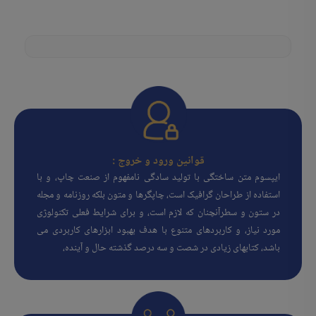
قوانین ورود و خروج :
ایپسوم متن ساختگی با تولید سادگی نامفهوم از صنعت چاپ، و با
استفاده از طراحان گرافیک است، چاپگرها و متون بلکه روزنامه و مجله
در ستون و سطرآنچنان که لازم است، و برای شرایط فعلی تکنولوژی
مورد نیاز، و کاربردهای متنوع با هدف بهبود ابزارهای کاربردی می
باشد، کتابهای زیادی در شصت و سه درصد گذشته حال و آینده،