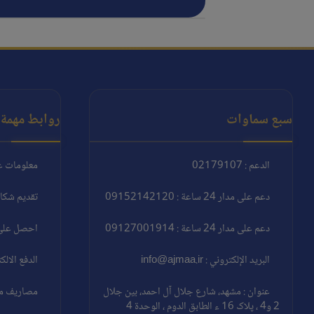
سبع سماوات
روابط مهمة:
الدعم : 02179107
معلومات ع
دعم على مدار 24 ساعة : 09152142120
تقديم شكا
دعم على مدار 24 ساعة : 09127001914
احصل على 
البريد الإلكتروني : info@ajmaa.ir
الدفع الالك
عنوان : مشهد، شارع جلال آل احمد، بين جلال
مصاريف مغا
2 و4 ، پلاک 16 ء الطابق الدوم ، الوحدة 4