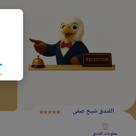
پرواز
تاريخ
لط
الفندق شیخ صفی
معلومات الفندق