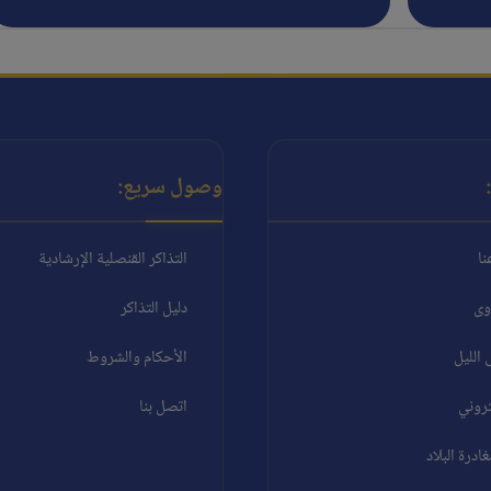
وصول سريع:
نا
التذاكر القنصلية الإرشادية
وى
دليل التذاكر
الليل
الأحكام والشروط
تروني
اتصل بنا
درة البلاد