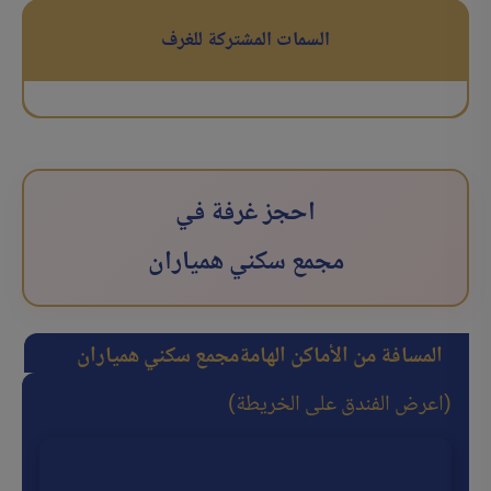
السمات المشتركة للغرف
احجز غرفة في
مجمع سكني همیاران
المسافة من الأماكن الهامة
مجمع سكني همیاران
(اعرض الفندق على الخريطة)