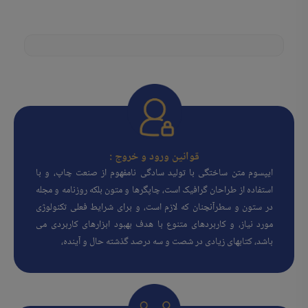
قوانین ورود و خروج :
ایپسوم متن ساختگی با تولید سادگی نامفهوم از صنعت چاپ، و با
استفاده از طراحان گرافیک است، چاپگرها و متون بلکه روزنامه و مجله
در ستون و سطرآنچنان که لازم است، و برای شرایط فعلی تکنولوژی
مورد نیاز، و کاربردهای متنوع با هدف بهبود ابزارهای کاربردی می
باشد، کتابهای زیادی در شصت و سه درصد گذشته حال و آینده،