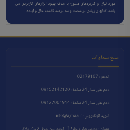
مورد نیاز، و کاربردهای متنوع با هدف بهبود ابزارهای کاربردی می
باشد، کتابهای زیادی در شصت و سه درصد گذشته حال و آینده،
سبع سماوات
الدعم : 02179107
دعم على مدار 24 ساعة : 09152142120
دعم على مدار 24 ساعة : 09127001914
البريد الإلكتروني : info@ajmaa.ir
عنوان : مشهد، شارع جلال آل احمد، بين جلال 2 و4 ، پلاک