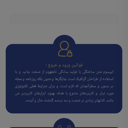
قوانین ورود و خروج :
ایپسوم متن ساختگی با تولید سادگی نامفهوم از صنعت چاپ، و با
استفاده از طراحان گرافیک است، چاپگرها و متون بلکه روزنامه و مجله
در ستون و سطرآنچنان که لازم است، و برای شرایط فعلی تکنولوژی
مورد نیاز، و کاربردهای متنوع با هدف بهبود ابزارهای کاربردی می
باشد، کتابهای زیادی در شصت و سه درصد گذشته حال و آینده،