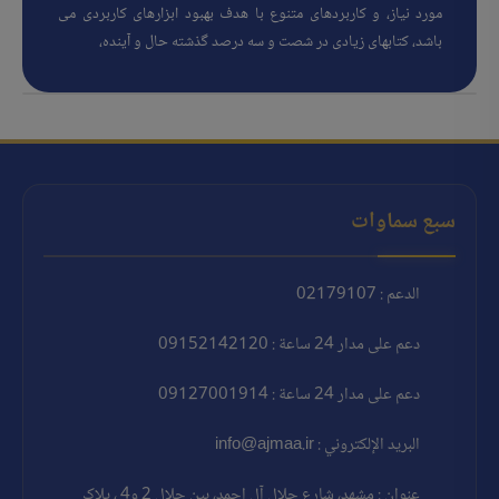
مورد نیاز، و کاربردهای متنوع با هدف بهبود ابزارهای کاربردی می
باشد، کتابهای زیادی در شصت و سه درصد گذشته حال و آینده،
سبع سماوات
الدعم : 02179107
دعم على مدار 24 ساعة : 09152142120
دعم على مدار 24 ساعة : 09127001914
البريد الإلكتروني : info@ajmaa.ir
عنوان : مشهد، شارع جلال آل احمد، بين جلال 2 و4 ، پلاک