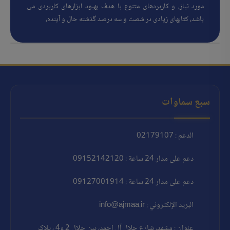
مورد نیاز، و کاربردهای متنوع با هدف بهبود ابزارهای کاربردی می
باشد، کتابهای زیادی در شصت و سه درصد گذشته حال و آینده،
سبع سماوات
الدعم : 02179107
دعم على مدار 24 ساعة : 09152142120
دعم على مدار 24 ساعة : 09127001914
البريد الإلكتروني : info@ajmaa.ir
عنوان : مشهد، شارع جلال آل احمد، بين جلال 2 و4 ، پلاک