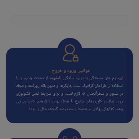
قوانین ورود و خروج :
ایپسوم متن ساختگی با تولید سادگی نامفهوم از صنعت چاپ، و با
استفاده از طراحان گرافیک است، چاپگرها و متون بلکه روزنامه و مجله
در ستون و سطرآنچنان که لازم است، و برای شرایط فعلی تکنولوژی
مورد نیاز، و کاربردهای متنوع با هدف بهبود ابزارهای کاربردی می
باشد، کتابهای زیادی در شصت و سه درصد گذشته حال و آینده،