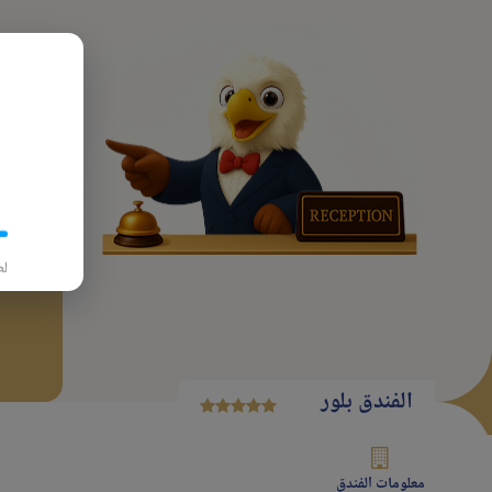
پرواز
تاريخ
لط
الفندق بلور
معلومات الفندق