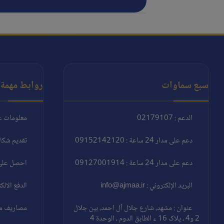
سبع سماوات
روابط مهمة:
الدعم : 02179107
معلومات ع
دعم على مدار 24 ساعة : 09152142120
تقديم شكا
دعم على مدار 24 ساعة : 09127001914
احصل على 
البريد الإلكتروني : info@ajmaa.ir
الدفع الالك
عنوان : مشهد، شارع جلال آل احمد، بين جلال
مصاريف مغا
2 و4 ، پلاک 16 ء الطابق الدوم ، الوحدة 4