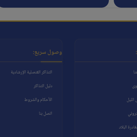
وصول سريع:
نا
التذاكر القنصلية الإرشادية
وى
دليل التذاكر
الليل
الأحكام والشروط
تروني
اتصل بنا
درة البلاد