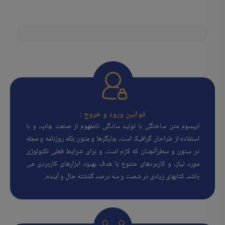
قوانین ورود و خروج :
ایپسوم متن ساختگی با تولید سادگی نامفهوم از صنعت چاپ، و با
استفاده از طراحان گرافیک است، چاپگرها و متون بلکه روزنامه و مجله
در ستون و سطرآنچنان که لازم است، و برای شرایط فعلی تکنولوژی
مورد نیاز، و کاربردهای متنوع با هدف بهبود ابزارهای کاربردی می
باشد، کتابهای زیادی در شصت و سه درصد گذشته حال و آینده،