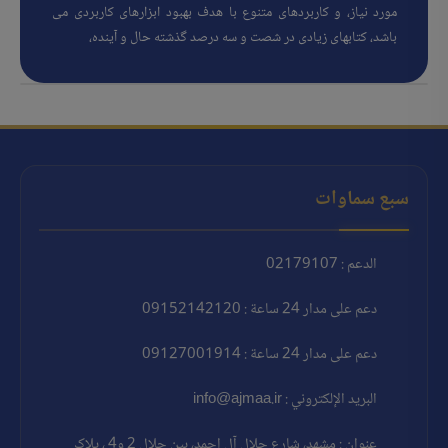
مورد نیاز، و کاربردهای متنوع با هدف بهبود ابزارهای کاربردی می
باشد، کتابهای زیادی در شصت و سه درصد گذشته حال و آینده،
سبع سماوات
الدعم : 02179107
دعم على مدار 24 ساعة : 09152142120
دعم على مدار 24 ساعة : 09127001914
البريد الإلكتروني : info@ajmaa.ir
عنوان : مشهد، شارع جلال آل احمد، بين جلال 2 و4 ، پلاک