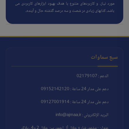
مورد نیاز، و کاربردهای متنوع با هدف بهبود ابزارهای کاربردی می
باشد، کتابهای زیادی در شصت و سه درصد گذشته حال و آینده،
سبع سماوات
الدعم : 02179107
دعم على مدار 24 ساعة : 09152142120
دعم على مدار 24 ساعة : 09127001914
البريد الإلكتروني : info@ajmaa.ir
عنوان : مشهد، شارع جلال آل احمد، بين جلال 2 و4 ، پلاک