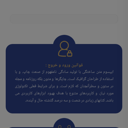
قوانین ورود و خروج :
ایپسوم متن ساختگی با تولید سادگی نامفهوم از صنعت چاپ، و با
استفاده از طراحان گرافیک است، چاپگرها و متون بلکه روزنامه و مجله
در ستون و سطرآنچنان که لازم است، و برای شرایط فعلی تکنولوژی
مورد نیاز، و کاربردهای متنوع با هدف بهبود ابزارهای کاربردی می
باشد، کتابهای زیادی در شصت و سه درصد گذشته حال و آینده،