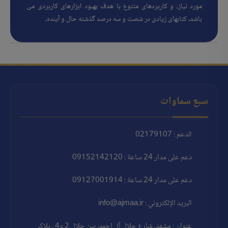
مورد نیاز، و کاربردهای متنوع با هدف بهبود ابزارهای کاربردی می
باشد، کتابهای زیادی در شصت و سه درصد گذشته حال و آینده،
سبع سماوات
الدعم : 02179107
دعم على مدار 24 ساعة : 09152142120
دعم على مدار 24 ساعة : 09127001914
البريد الإلكتروني : info@ajmaa.ir
عنوان : مشهد، شارع جلال آل احمد، بين جلال 2 و4 ، پلاک