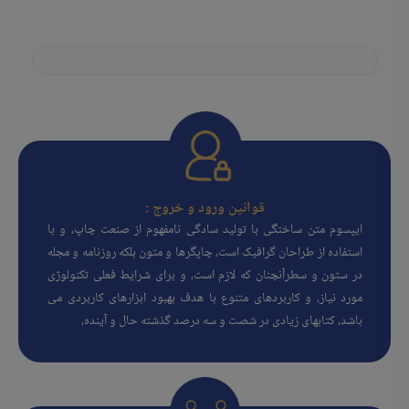
قوانین ورود و خروج :
ایپسوم متن ساختگی با تولید سادگی نامفهوم از صنعت چاپ، و با
استفاده از طراحان گرافیک است، چاپگرها و متون بلکه روزنامه و مجله
در ستون و سطرآنچنان که لازم است، و برای شرایط فعلی تکنولوژی
مورد نیاز، و کاربردهای متنوع با هدف بهبود ابزارهای کاربردی می
باشد، کتابهای زیادی در شصت و سه درصد گذشته حال و آینده،