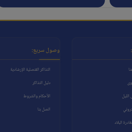
وصول سريع:
نا
التذاكر القنصلية الإرشادية
وى
دليل التذاكر
الليل
الأحكام والشروط
تروني
اتصل بنا
درة البلاد