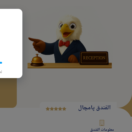
پرواز
تاريخ
لط
الفندق پامچال
معلومات الفندق