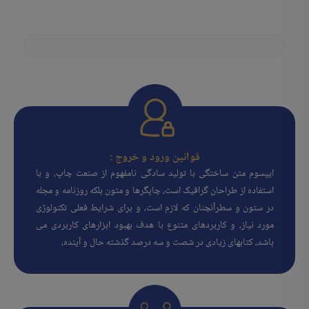
قوانین ورود و خروج :
ایپسوم متن ساختگی با تولید سادگی نامفهوم از صنعت چاپ، و با
استفاده از طراحان گرافیک است، چاپگرها و متون بلکه روزنامه و مجله
در ستون و سطرآنچنان که لازم است، و برای شرایط فعلی تکنولوژی
مورد نیاز، و کاربردهای متنوع با هدف بهبود ابزارهای کاربردی می
باشد، کتابهای زیادی در شصت و سه درصد گذشته حال و آینده،