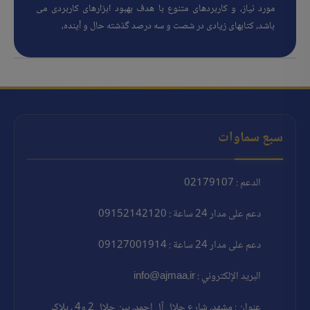
مورد نیاز، و کاربردهای متنوع با هدف بهبود ابزارهای کاربردی می
باشد، کتابهای زیادی در شصت و سه درصد گذشته حال و آینده،
سبع سماوات
الدعم : 02179107
دعم على مدار 24 ساعة : 09152142120
دعم على مدار 24 ساعة : 09127001914
البريد الإلكتروني : info@ajmaa.ir
عنوان : مشهد، شارع جلال آل احمد، بين جلال 2 و4 ، پلاک