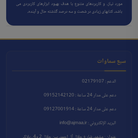
مورد نیاز، و کاربردهای متنوع با هدف بهبود ابزارهای کاربردی می
باشد، کتابهای زیادی در شصت و سه درصد گذشته حال و آینده،
سبع سماوات
الدعم : 02179107
دعم على مدار 24 ساعة : 09152142120
دعم على مدار 24 ساعة : 09127001914
البريد الإلكتروني : info@ajmaa.ir
عنوان : مشهد، شارع جلال آل احمد، بين جلال 2 و4 ، پلاک