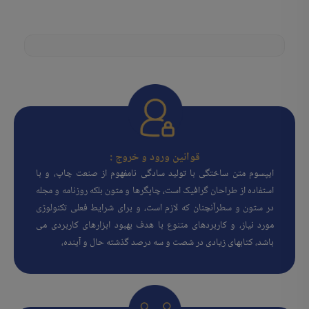
قوانین ورود و خروج :
ایپسوم متن ساختگی با تولید سادگی نامفهوم از صنعت چاپ، و با
استفاده از طراحان گرافیک است، چاپگرها و متون بلکه روزنامه و مجله
در ستون و سطرآنچنان که لازم است، و برای شرایط فعلی تکنولوژی
مورد نیاز، و کاربردهای متنوع با هدف بهبود ابزارهای کاربردی می
باشد، کتابهای زیادی در شصت و سه درصد گذشته حال و آینده،