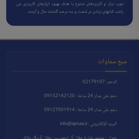
مورد نیاز، و کاربردهای متنوع با هدف بهبود ابزارهای کاربردی می
باشد، کتابهای زیادی در شصت و سه درصد گذشته حال و آینده،
سبع سماوات
الدعم : 02179107
دعم على مدار 24 ساعة : 09152142120
دعم على مدار 24 ساعة : 09127001914
البريد الإلكتروني : info@ajmaa.ir
عنوان : مشهد، شارع جلال آل احمد، بين جلال 2 و4 ، پلاک