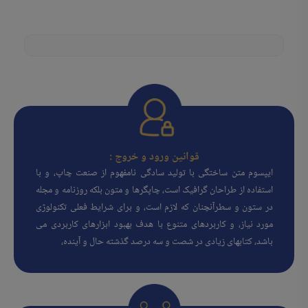
قوانین ورود و خروج :
ایپسوم متن ساختگی با تولید سادگی نامفهوم از صنعت چاپ، و با
استفاده از طراحان گرافیک است، چاپگرها و متون بلکه روزنامه و مجله
در ستون و سطرآنچنان که لازم است، و برای شرایط فعلی تکنولوژی
مورد نیاز، و کاربردهای متنوع با هدف بهبود ابزارهای کاربردی می
باشد، کتابهای زیادی در شصت و سه درصد گذشته حال و آینده،