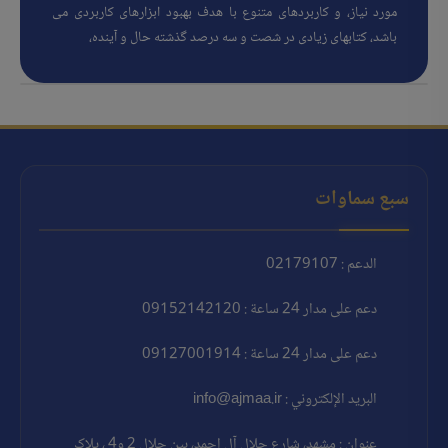
مورد نیاز، و کاربردهای متنوع با هدف بهبود ابزارهای کاربردی می
باشد، کتابهای زیادی در شصت و سه درصد گذشته حال و آینده،
سبع سماوات
الدعم : 02179107
دعم على مدار 24 ساعة : 09152142120
دعم على مدار 24 ساعة : 09127001914
البريد الإلكتروني : info@ajmaa.ir
عنوان : مشهد، شارع جلال آل احمد، بين جلال 2 و4 ، پلاک