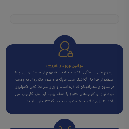
قوانین ورود و خروج :
ایپسوم متن ساختگی با تولید سادگی نامفهوم از صنعت چاپ، و با
استفاده از طراحان گرافیک است، چاپگرها و متون بلکه روزنامه و مجله
در ستون و سطرآنچنان که لازم است، و برای شرایط فعلی تکنولوژی
مورد نیاز، و کاربردهای متنوع با هدف بهبود ابزارهای کاربردی می
باشد، کتابهای زیادی در شصت و سه درصد گذشته حال و آینده،