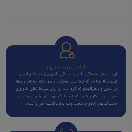
قوانین ورود و خروج :
ایپسوم متن ساختگی با تولید سادگی نامفهوم از صنعت چاپ، و با
استفاده از طراحان گرافیک است، چاپگرها و متون بلکه روزنامه و مجله
در ستون و سطرآنچنان که لازم است، و برای شرایط فعلی تکنولوژی
مورد نیاز، و کاربردهای متنوع با هدف بهبود ابزارهای کاربردی می
باشد، کتابهای زیادی در شصت و سه درصد گذشته حال و آینده،