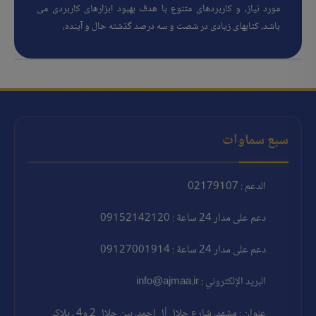
مورد نیاز، و کاربردهای متنوع با هدف بهبود ابزارهای کاربردی می
باشد، کتابهای زیادی در شصت و سه درصد گذشته حال و آینده،
سبع سماوات
الدعم : 02179107
دعم على مدار 24 ساعة : 09152142120
دعم على مدار 24 ساعة : 09127001914
البريد الإلكتروني : info@ajmaa.ir
عنوان : مشهد، شارع جلال آل احمد، بين جلال 2 و4 ، پلاک