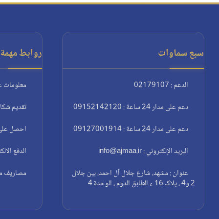
سبع سماوات
روابط مهمة:
الدعم : 02179107
معلومات ع
دعم على مدار 24 ساعة : 09152142120
تقديم شكا
دعم على مدار 24 ساعة : 09127001914
احصل على 
البريد الإلكتروني : info@ajmaa.ir
الدفع الالك
عنوان : مشهد، شارع جلال آل احمد، بين جلال
مصاريف مغا
2 و4 ، پلاک 16 ء الطابق الدوم ، الوحدة 4