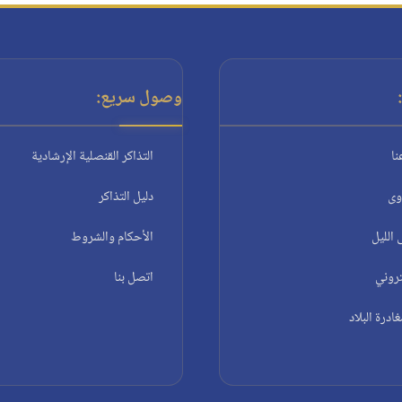
وصول سريع:
نا
التذاكر القنصلية الإرشادية
وى
دليل التذاكر
الليل
الأحكام والشروط
تروني
اتصل بنا
درة البلاد