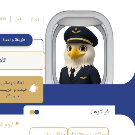
پرواز
هتل
قطا
طريقة واحدة
الأه
اطلاع رسانی
قیمت و خریــــــ
خــودکار
فیلترها:
اليوم ال
حداکثر
۹۷٬۰۰۰٬۰۰۰
ریال
حداقل
۰
ریال