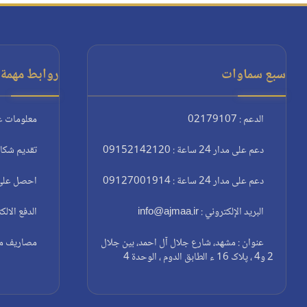
سبع سماوات
روابط مهمة:
الدعم : 02179107
معلومات ع
دعم على مدار 24 ساعة : 09152142120
تقديم شكا
دعم على مدار 24 ساعة : 09127001914
احصل على 
البريد الإلكتروني : info@ajmaa.ir
الدفع الالك
عنوان : مشهد، شارع جلال آل احمد، بين جلال
مصاريف مغا
2 و4 ، پلاک 16 ء الطابق الدوم ، الوحدة 4