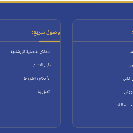
وصول سريع:
نا
التذاكر القنصلية الإرشادية
وى
دليل التذاكر
الليل
الأحكام والشروط
تروني
اتصل بنا
درة البلاد