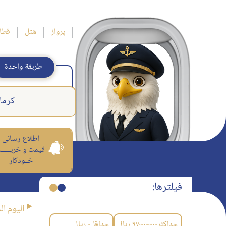
پرواز
هتل
قطا
طريقة واحدة
كرما
اطلاع رسانی
قیمت و خریــــــ
خــودکار
فیلترها:
اليوم ال
حداکثر
۹۷٬۰۰۰٬۰۰۰
ریال
حداقل
۰
ریال