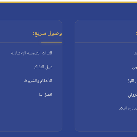
وصول سريع:
نا
التذاكر القنصلية الإرشادية
وى
دليل التذاكر
الليل
الأحكام والشروط
تروني
اتصل بنا
درة البلاد