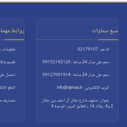
سبع سماوات
روابط مهمة:
الدعم : 02179107
معلومات ع
دعم على مدار 24 ساعة : 09152142120
تقديم شكا
دعم على مدار 24 ساعة : 09127001914
احصل على 
البريد الإلكتروني : info@ajmaa.ir
الدفع الالك
عنوان : مشهد، شارع جلال آل احمد، بين جلال
مصاريف مغا
2 و4 ، پلاک 16 ء الطابق الدوم ، الوحدة 4