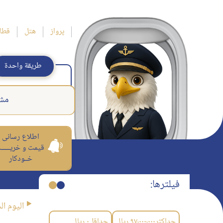
پرواز
هتل
قطا
طريقة واحدة
مش
اطلاع رسانی
قیمت و خریــــــ
خــودکار
فیلترها:
اليوم ال
حداکثر
۹۷٬۰۰۰٬۰۰۰
ریال
حداقل
۰
ریال