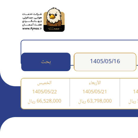
بحث
الأربعاء
الخميس
/23
1405/05/22
1405/05/21
14
63,798,000 ریال
66,528,000 ریال
,957,500