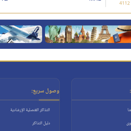
4112
وصول سريع:
نا
التذاكر القنصلية الإرشادية
وى
دليل التذاكر