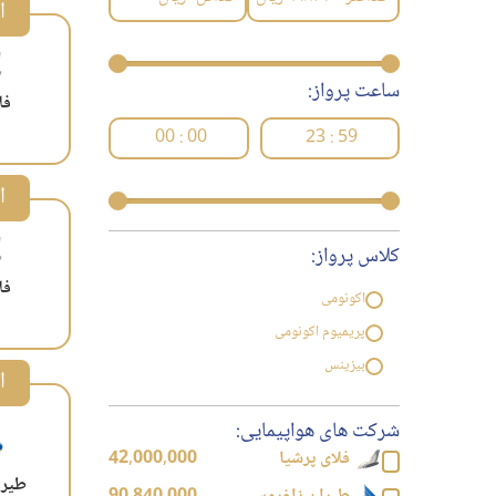
ا
ساعت پرواز:
فل
00 : 00
23 : 59
ا
کلاس پرواز:
فل
اکونومی
پریمیوم اکونومی
بیزینس
ا
شرکت های هواپیمایی:
فلای پرشیا
42,000,000
طيرا