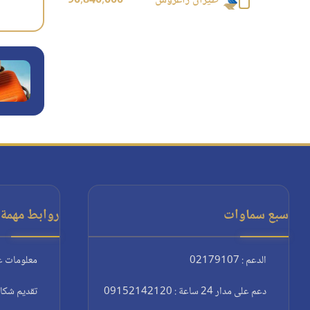
طيران زاغروس
90,840,000
سبع سماوات
روابط مهمة:
الدعم : 02179107
معلومات ع
دعم على مدار 24 ساعة : 09152142120
تقديم شكا