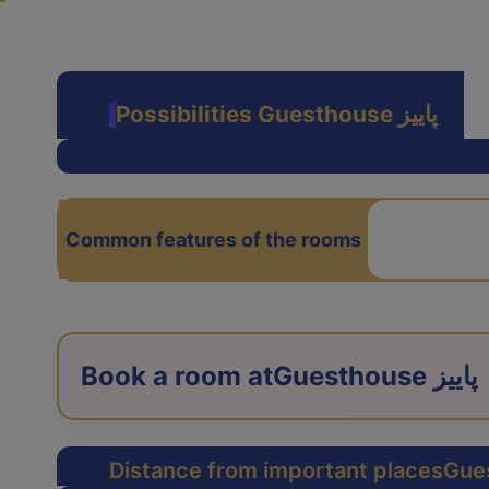
Possibilities Guesthouse پاییز
Common features of the rooms
Guesthouse پاییز
Book a room at
Distance from important places