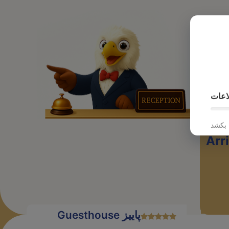
پرواز
اعات
Arr
Guesthouse پاییز