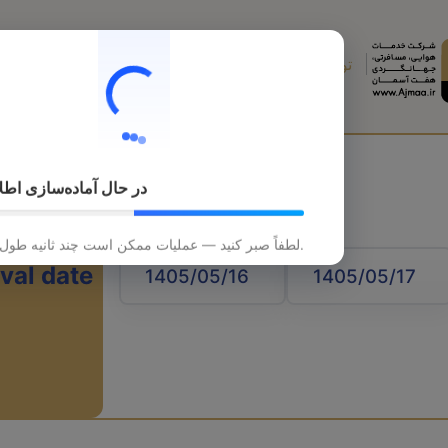
تورهای خارجی
تورهای داخلی
قطار
هتل
در حال آماده‌سازی اطل
لطفاً صبر کنید — عملیات ممکن است چند ثانیه طول بکشد.
ival date