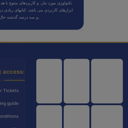
تکنولوژی مورد نیاز، و کاربردهای متنوع با هد
ابزارهای کاربردی می باشد، کتابهای زیادی 
و سه درصد گذشته حال و آینده،
k access:
هواپیمایی کشوری
انجمن شرکت های هواپیمایی
سازمان هواپیمایی کشوری
r Tickets
ing guide
onditions