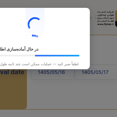
تورهای خارجی
تورهای داخلی
قطار
هتل
در حال آماده‌سازی اطل
لطفاً صبر کنید — عملیات ممکن است چند ثانیه طول بکشد.
ival date