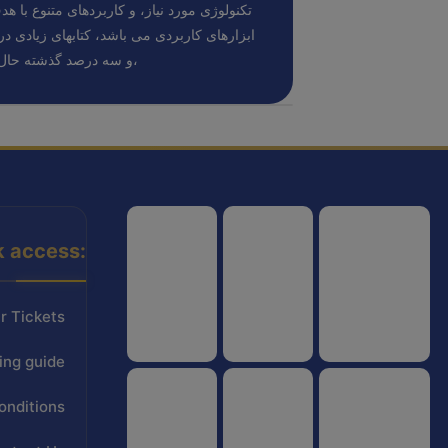
تکنولوژی مورد نیاز، و کاربردهای متنوع با هد
ابزارهای کاربردی می باشد، کتابهای زیادی 
و سه درصد گذشته حال و آینده،
k access:
هواپیمایی کشوری
انجمن شرکت های هواپیمایی
سازمان هواپیمایی کشوری
r Tickets
ing guide
onditions