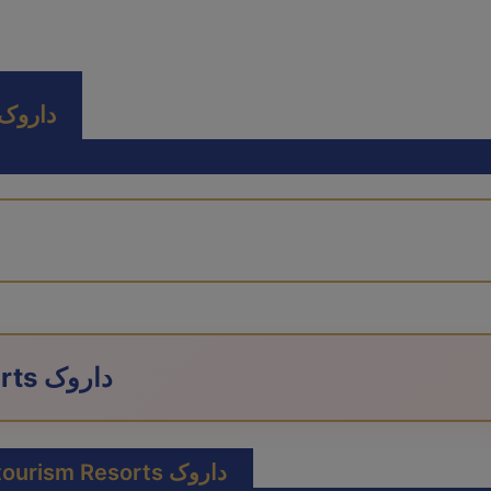
Possibilities Ecotourism Resorts دار
Ecotourism Resorts داروک
Ecotourism Resorts داروک