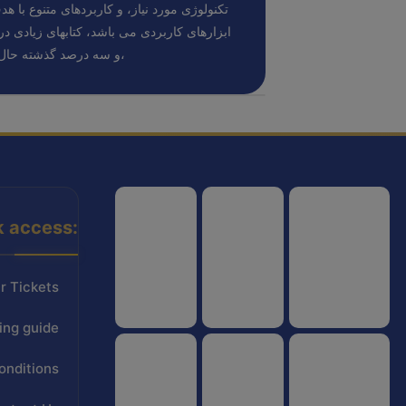
تکنولوژی مورد نیاز، و کاربردهای متنوع با هد
ابزارهای کاربردی می باشد، کتابهای زیادی 
و سه درصد گذشته حال و آینده،
k access:
هواپیمایی کشوری
انجمن شرکت های هواپیمایی
سازمان هواپیمایی کشوری
r Tickets
ing guide
onditions