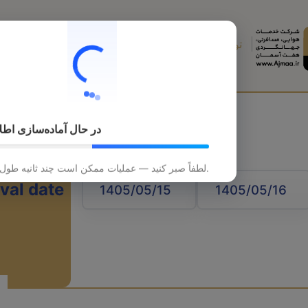
تورهای خارجی
تورهای داخلی
قطار
هتل
در حال آماده‌سازی اطل
لطفاً صبر کنید — عملیات ممکن است چند ثانیه طول بکشد.
ival date