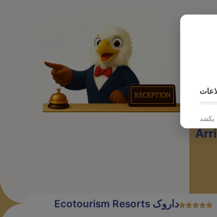
پرواز
اعات
Arr
Ecotourism Resorts داروک