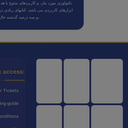
تکنولوژی مورد نیاز، و کاربردهای متنوع با هد
ابزارهای کاربردی می باشد، کتابهای زیادی 
و سه درصد گذشته حال و آینده،
k access:
هواپیمایی کشوری
انجمن شرکت های هواپیمایی
سازمان هواپیمایی کشوری
r Tickets
ing guide
onditions