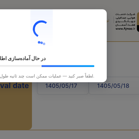
تورهای خارجی
تورهای داخلی
قطار
هتل
در حال آماده‌سازی اطل
لطفاً صبر کنید — عملیات ممکن است چند ثانیه طول بکشد.
ival date