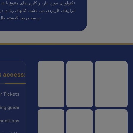
تکنولوژی مورد نیاز، و کاربردهای متنوع با هد
ابزارهای کاربردی می باشد، کتابهای زیادی 
و سه درصد گذشته حال و آینده،
k access:
هواپیمایی کشوری
انجمن شرکت های هواپیمایی
سازمان هواپیمایی کشوری
r Tickets
ing guide
onditions