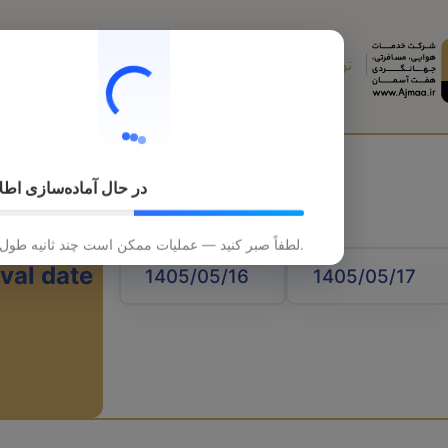
تورهای خارجی
تورهای داخلی
قطار
هتل
در حال آماده‌سازی اطل
لطفاً صبر کنید — عملیات ممکن است چند ثانیه طول بکشد.
ival date