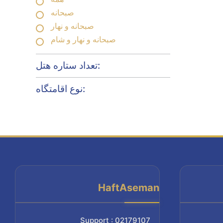
صبحانه
صبحانه و نهار
صبحانه و نهار و شام
تعداد ستاره هتل:
نوع اقامتگاه:
HaftAseman
Support : 02179107