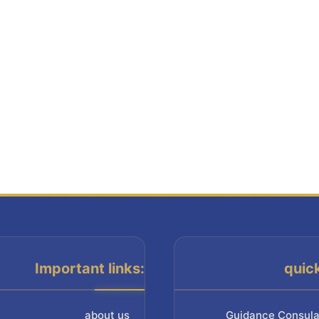
Important links:
quic
about us
Guidance Consula