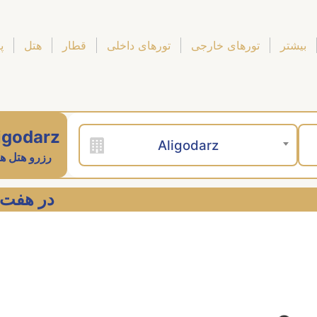
بیشتر
تورهای خارجی
تورهای داخلی
قطار
هتل
پ
igodarz
Aligodarz
رزرو هتل ه
godarz در هفت آسمان