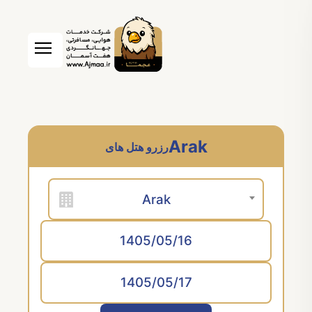
Arak
رزرو هتل های
Arak