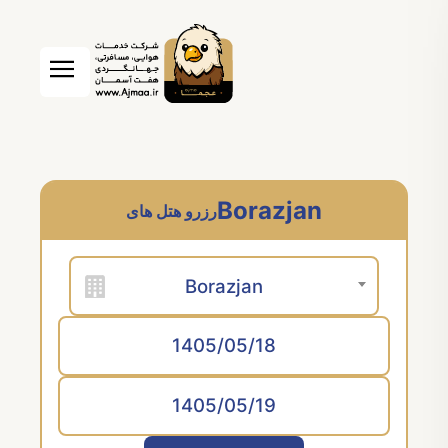
Borazjan
رزرو هتل های
Borazjan