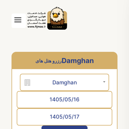
Damghan
رزرو هتل های
Damghan