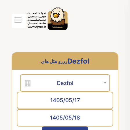
Dezfol
رزرو هتل های
Dezfol