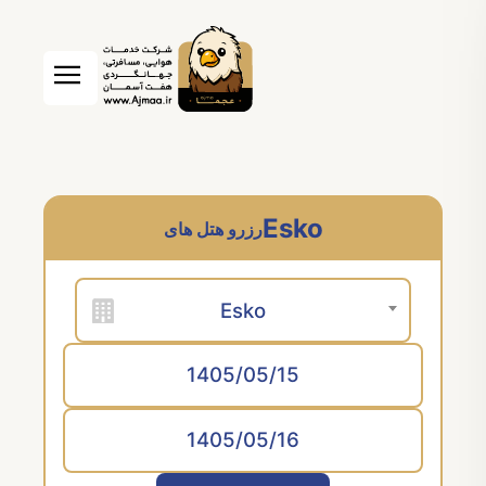
Esko
رزرو هتل های
Esko