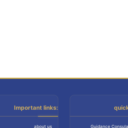
Important links:
quic
about us
Guidance Consula