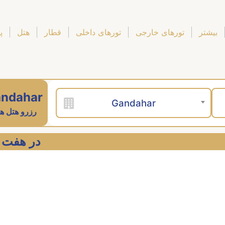
بیشتر
تورهای خارجی
تورهای داخلی
قطار
هتل
پ
ndahar
Gandahar
رزرو هتل ه
andahar در هفت آسمان