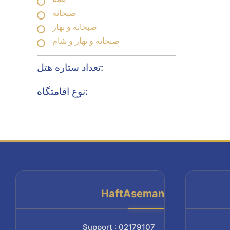
صبحانه
صبحانه و نهار
صبحانه و نهار و شام
تعداد ستاره هتل:
نوع اقامتگاه:
HaftAseman
Support : 02179107