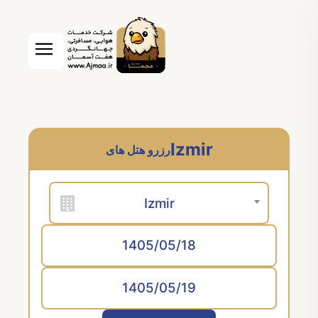
Izmir
رزرو هتل های
Izmir