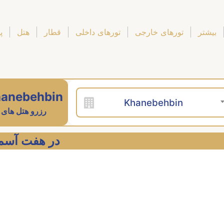
بیشتر
تورهای خارجی
تورهای داخلی
قطار
هتل
پ
anebehbin
Khanebehbin
رزرو هتل های
بهترین  Khanebehbin در هفت آسمان