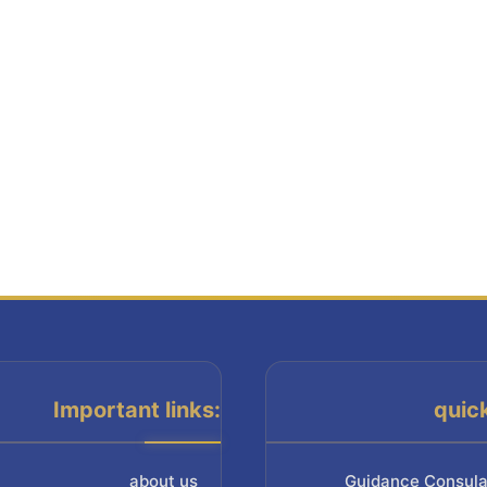
Important links:
quic
about us
Guidance Consula