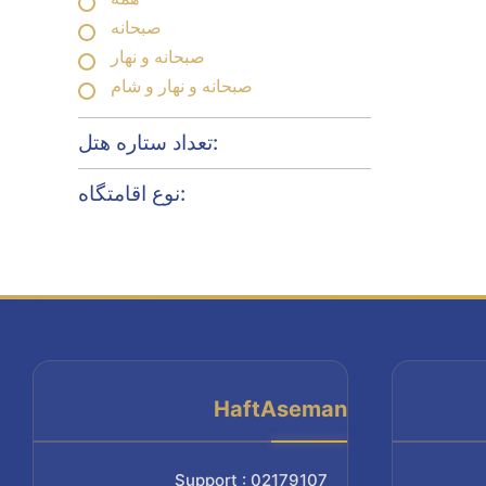
صبحانه
صبحانه و نهار
صبحانه و نهار و شام
تعداد ستاره هتل:
نوع اقامتگاه:
HaftAseman
Support : 02179107