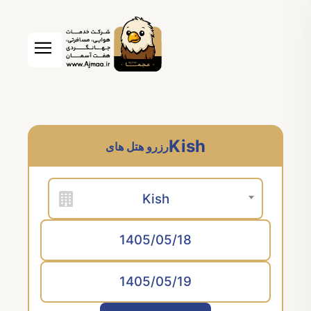
Kish
رزرو هتل های
Kish