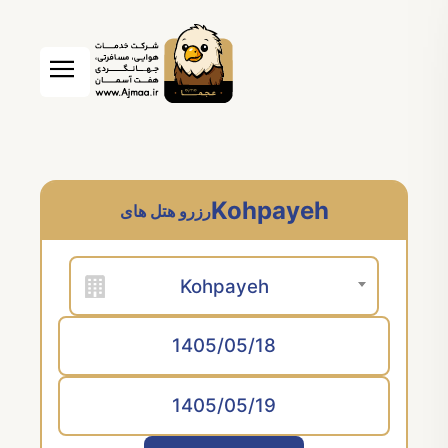
Kohpayeh
رزرو هتل های
Kohpayeh