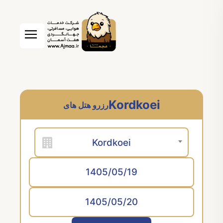
Kordkoei
رزرو هتل های
Kordkoei