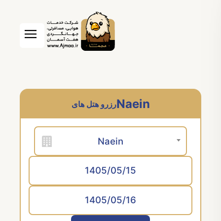
Naein
رزرو هتل های
Naein