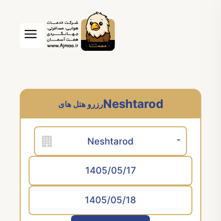
Neshtarod
رزرو هتل های
Neshtarod