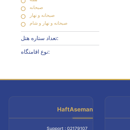
صبحانه
صبحانه و نهار
صبحانه و نهار و شام
تعداد ستاره هتل:
نوع اقامتگاه:
HaftAseman
Support : 02179107