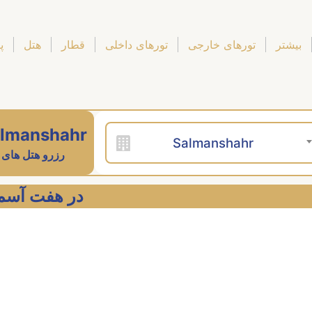
بیشتر
تورهای خارجی
تورهای داخلی
قطار
هتل
پ
lmanshahr
Salmanshahr
رزرو هتل های
بهترین  Salmanshahr در هفت آسمان