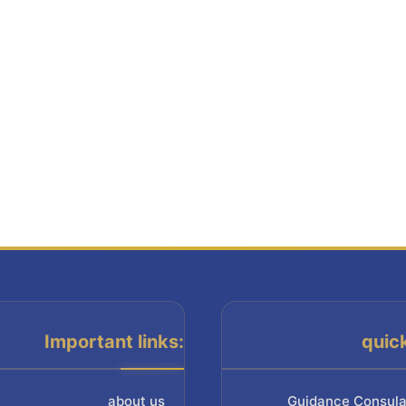
Important links:
quic
about us
Guidance Consula