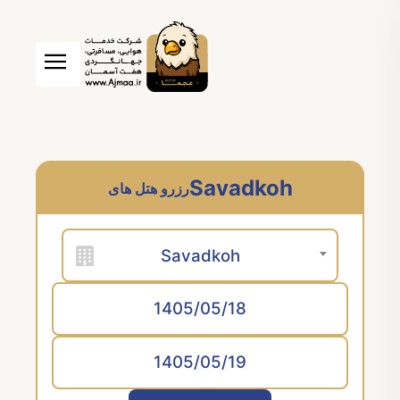
Savadkoh
رزرو هتل های
Savadkoh