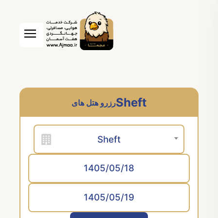
Sheft
رزرو هتل های
Sheft