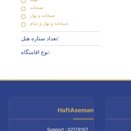
صبحانه
صبحانه و نهار
صبحانه و نهار و شام
تعداد ستاره هتل:
نوع اقامتگاه:
HaftAseman
Support : 02179107