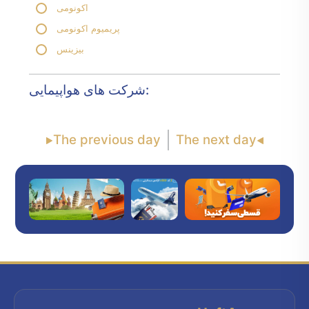
اکونومی
پریمیوم اکونومی
بیزینس
شرکت های هواپیمایی:
The previous day
The next day