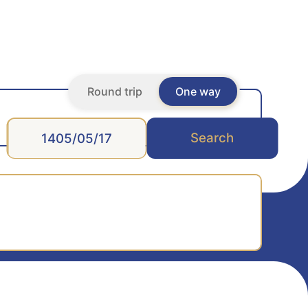
Round trip
One way
Search