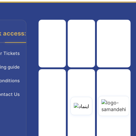
k access:
هواپیمایی کشوری
انجمن شرکت های هواپیمایی
سازمان هواپیمایی کشوری
r Tickets
ing guide
onditions
ntact Us
یاتی