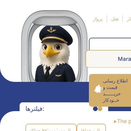
ر
هتل
پرواز
Mar
اطلاع رسانی
قیمت و
خریــــــد
خــودکار
فیلترها:
The 
حداکثر
۹۷٬۰۰۰٬۰۰۰
ریال
حداقل
۰
ریال