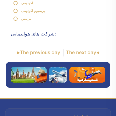
اکونومی
پریمیوم اکونومی
بیزینس
شرکت های هواپیمایی:
The previous day
The next day