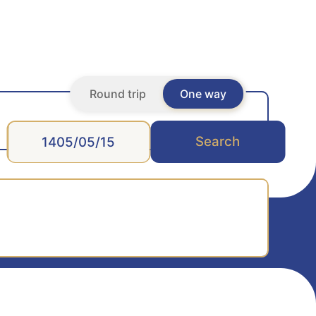
Round trip
One way
Search