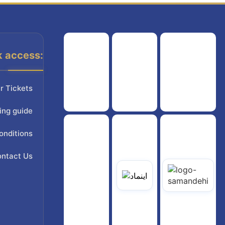
k access:
هواپیمایی کشوری
انجمن شرکت های هواپیمایی
سازمان هواپیمایی کشوری
r Tickets
ing guide
onditions
ntact Us
یاتی