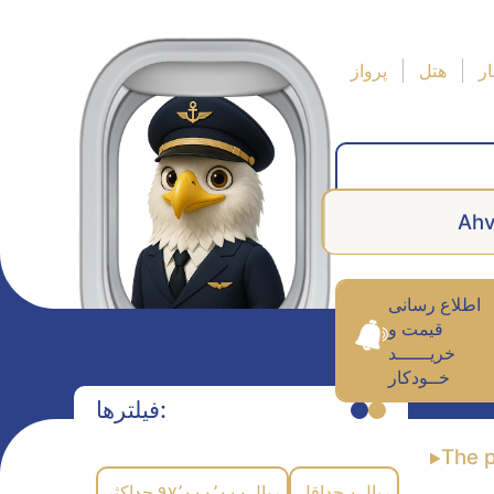
ر
هتل
پرواز
Ah
اطلاع رسانی
قیمت و
خریــــــد
خــودکار
فیلترها:
The 
حداکثر
۹۷٬۰۰۰٬۰۰۰
ریال
حداقل
۰
ریال