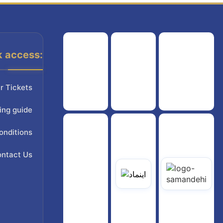
k access:
هواپیمایی کشوری
انجمن شرکت های هواپیمایی
سازمان هواپیمایی کشوری
r Tickets
ing guide
onditions
ntact Us
یاتی