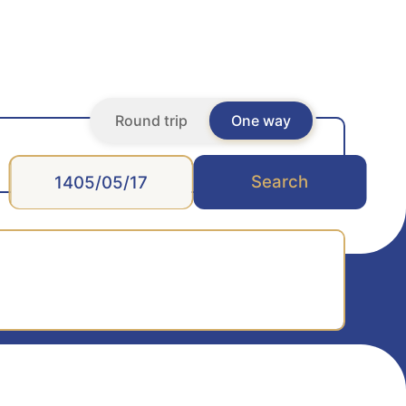
Round trip
One way
Search