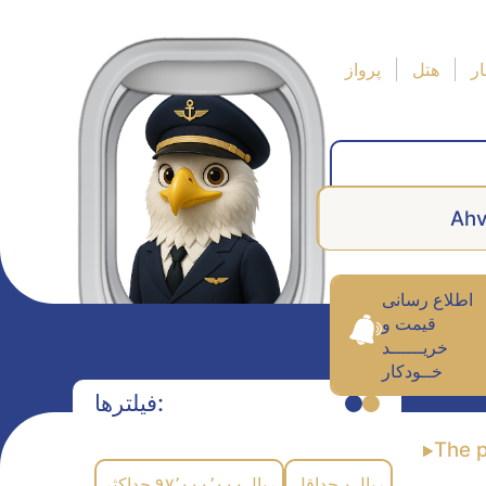
ر
هتل
پرواز
Ah
اطلاع رسانی
قیمت و
خریــــــد
خــودکار
فیلترها:
The 
حداکثر
۹۷٬۰۰۰٬۰۰۰
ریال
حداقل
۰
ریال